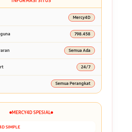
INFORMASI SITUS
Mercy4D
gguna
798.458
yaran
Semua Ada
rt
24/7
Semua Perangkat
MERCY4D SPESIAL
4D SIMPLE